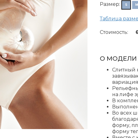
Размер:
S
Таблица разм
Стоимость:
О МОДЕЛИ
Слитный 
завязыва
вариация
Рельефны
на лифе 
В компле
Выполнен 
Во всех ш
благодар
форму, п
форму те
Вместе с