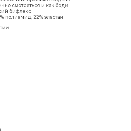
ично смотреться и как боди
кий бифлекс
8% полиамид, 22% эластан
ссии
е