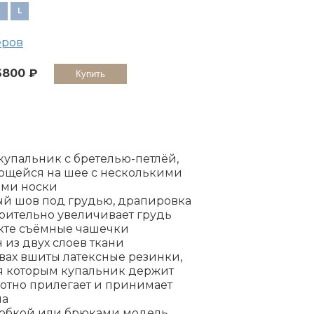
M
L
еров
6800
купальник с бретелью-петлёй,
ющейся на шее с несколькими
ми носки
й шов под грудью, драпировка
зрительно увеличивает грудь
кте съёмные чашечки
из двух слоев ткани
вах вшиты латексные резинки,
я которым купальник держит
лотно прилегает и принимает
ла
 юбкой или брюками модель