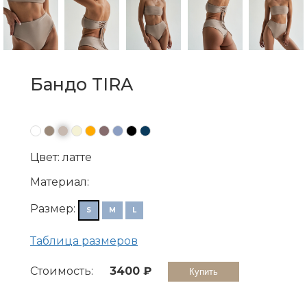
Бандо TIRA
●
●
●
●
●
●
●
●
●
Цвет: латте
Материал:
Размер:
S
M
L
Таблица размеров
Стоимость:
3400