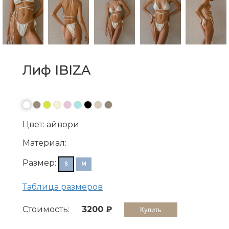
Лиф IBIZA 
●
●
●
●
●
●
●
●
●
Цвет: айвори
Материал:
Размер:
S
M
Таблица размеров
Стоимость:
3200