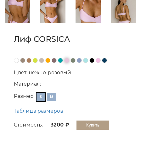
Лиф CORSICA
●
●
●
●
●
●
●
●
●
●
●
●
●
●
●
Цвет: нежно-розовый
Материал:
Размер:
S
M
Таблица размеров
Стоимость:
3200