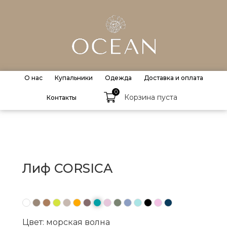
О нас
Купальники
Одежда
Доставка и оплата
0
Корзина пуста
Контакты
Лиф CORSICA
●
●
●
●
●
●
●
●
●
●
●
●
●
●
●
Цвет: морская волна